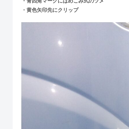
・青四角マークにはめこみ式のツメ
・黄色矢印先にクリップ