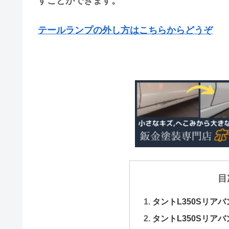
すことができます。
テールランプの外し方はこちらからどうぞ
目
タントL350Sリア
タントL350Sリア