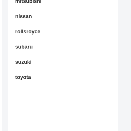
mitsubishi
nissan
rollsroyce
subaru
suzuki
toyota