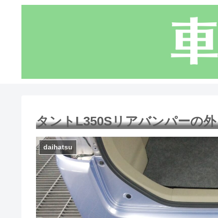
タントL350Sリアバンパーの
daihatsu