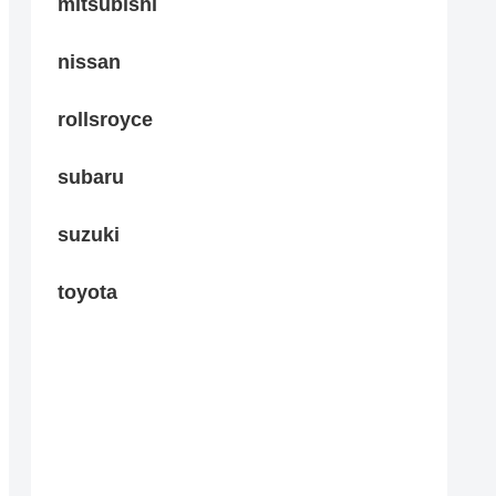
mitsubishi
nissan
rollsroyce
subaru
suzuki
toyota