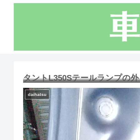
タントL350Sテールランプの
daihatsu