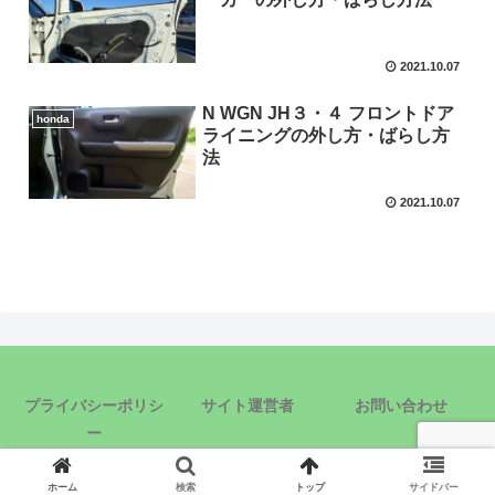
2021.10.07
N WGN JH３・４ フロントドア
honda
ライニングの外し方・ばらし方
法
2021.10.07
プライバシーポリシ
サイト運営者
お問い合わせ
ー
© 2020 車ばらし.com.
ホーム
検索
トップ
サイドバー