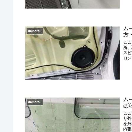
ム
daihatsu
方
ここ
所、
スピ
ロン
ム
daihatsu
ば
ここ
り外
を外
内張