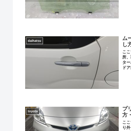
ム
daihatsu
し
ここ
所、
ター
ドア
プ
toyota
方
ここ
り外