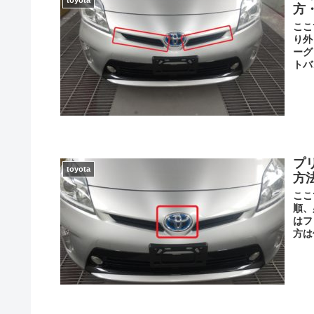
方
ここ
り外
ーグ
トバ
プ
toyota
方
ここ
順、
はフ
方は