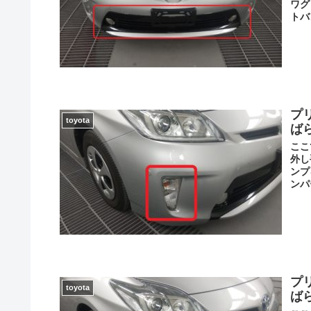
ワグ
トバ
プ
toyota
ば
ここ
外し
ンプ
ンパ
プ
toyota
ば