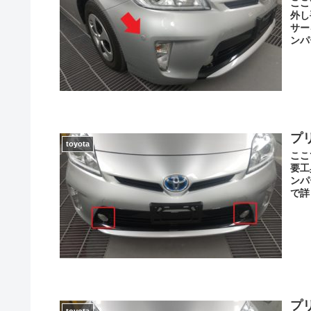
ここ
外し
サー
ンパ
プ
toyota
ここ
要工
ンパ
で詳
プ
toyota