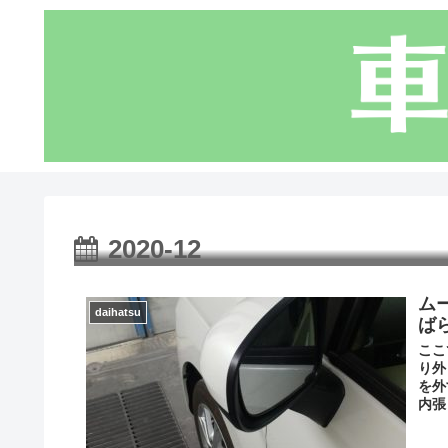
2020-12
ム
daihatsu
ば
ここ
り外
を外
内張