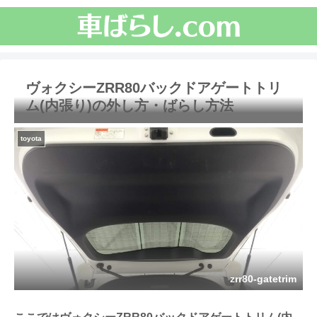
ヴォクシーZRR80バックドアゲートトリ
ム(内張り)の外し方・ばらし方法
toyota
zrr80-gatetrim