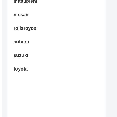
mitsubishi
nissan
rollsroyce
subaru
suzuki
toyota