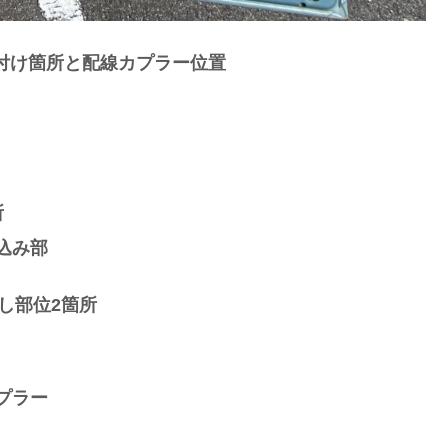
り付け箇所と配線カプラー位置
所
込み部
し部位2箇所
プラー