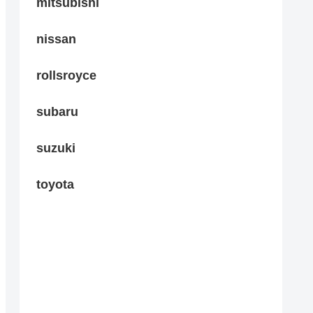
mitsubishi
nissan
rollsroyce
subaru
suzuki
toyota