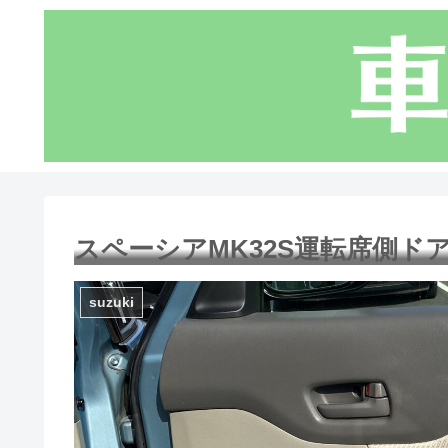
スペーシアMK32S運転席側
suzuki