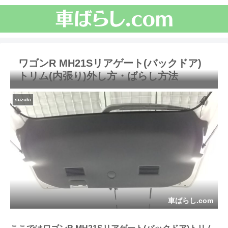
ワゴンR MH21Sリアゲート(バックドア)
トリム(内張り)外し方・ばらし方法
suzuki
車ばらし.com