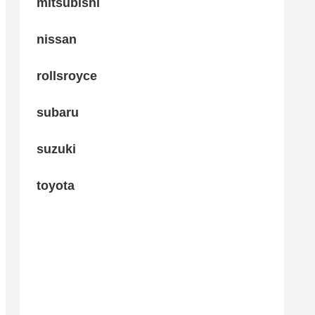
mitsubishi
nissan
rollsroyce
subaru
suzuki
toyota