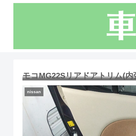
モコMG22Sリアドアトリム(
nissan