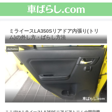
ミライースLA350Sリアドア内張り(トリ
ム)の外し方・ばらし方法
daihatsu
車ばらし.com