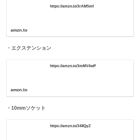
https://amzn.to/3rAM5mf
amzn.to
・エクステンション
https://amzn.to/3mMV4wP
amzn.to
・10mmソケット
https://amzn.to/34IIQyZ