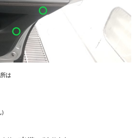
箇所は
丸）