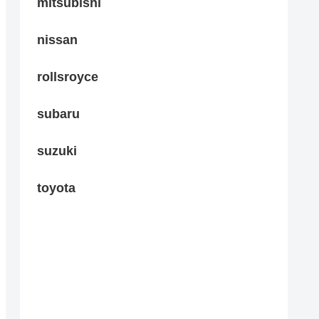
mitsubishi
nissan
rollsroyce
subaru
suzuki
toyota