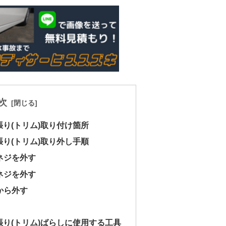
次
内張り(トリム)取り付け箇所
内張り(トリム)取り外し手順
ネジを外す
ネジを外す
から外す
ア内張り(トリム)ばらしに使用する工具