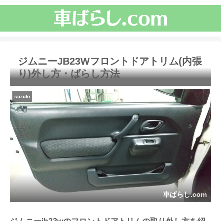
ジムニーJB23Wフロントドアトリム(内張
り)外し方・ばらし方法
suzuki
車ばらし.com