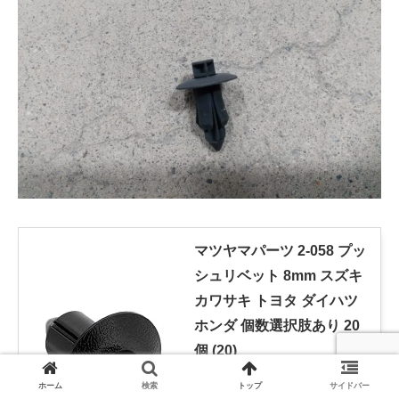
マツヤマパーツ 2-058 プッ
シュリベット 8mm スズキ
カワサキ トヨタ ダイハツ
ホンダ 個数選択肢あり 20
個 (20)
created by
Rinker
ホーム
検索
トップ
サイドバー
マツヤマパーツ