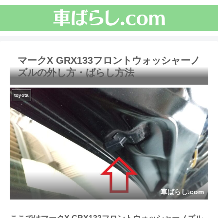
マークX GRX133フロントウォッシャーノ
ズルの外し方・ばらし方法
toyota
車ばらし.com