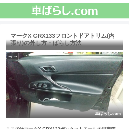
マークX GRX133フロントドアトリム(内
張り)の外し方・ばらし方法
toyota
車ばらし.com