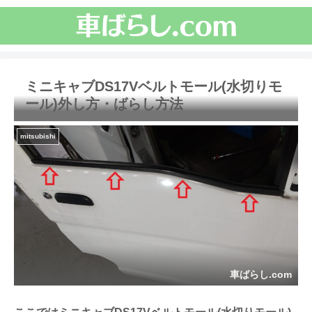
ミニキャブDS17Vベルトモール(水切りモ
ール)外し方・ばらし方法
mitsubishi
車ばらし.com